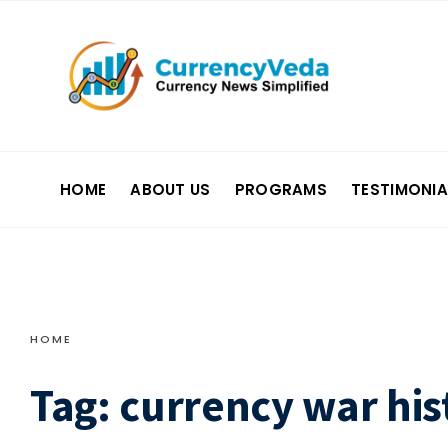
HOME
ABOUT US
PROGRAMS
TESTIMONIA
HOME
Tag:
currency war his