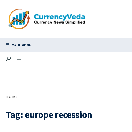
MAIN MENU
HOME
Tag:
europe recession